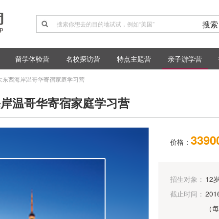
搜索
留学体验营
名校探访营
特点主题营
亲子游学营
大东西海岸温哥华寄宿家庭学习营
海岸温哥华寄宿家庭学习营
339
价格：
招生对象：
12
截止时间：
20
（每