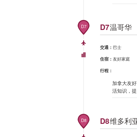
温哥华
D7
D7
交通：
巴士
住宿：
友好家庭
行程：
加拿大友好
活知识，提
维多利
D8
D8