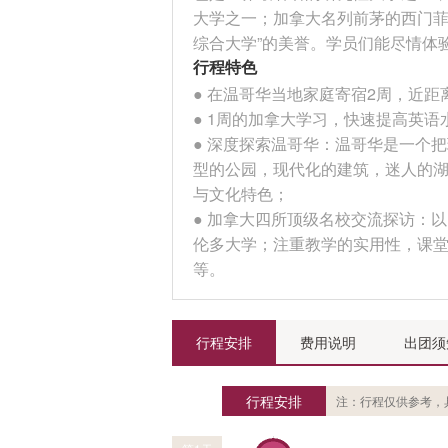
大学之一；加拿大名列前茅的西门菲
综合大学”的美誉。学员们能尽情体
行程特色
● 在温哥华当地家庭寄宿2周，近
● 1周的加拿大学习，快速提高英
● 深度探索温哥华：温哥华是一个
型的公园，现代化的建筑，迷人的
与文化特色；
● 加拿大四所顶级名校交流探访：
伦多大学；注重教学的实用性，课
等。
行程安排
费用说明
出团须
行程安排
注：行程仅供参考，