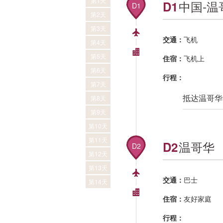
第1天
中国-温
D1
D1
第2天
第3天
交通：
飞机
第4天
第5天
住宿：
飞机上
第6天
行程：
第7天
抵达温哥华
第8天
第9天
第10天
第11天
温哥华
D2
D2
第12天
第13天
交通：
巴士
第14天
住宿：
友好家庭
行程：