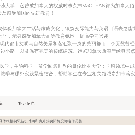
莎大学，它曾被加拿大的权威时事杂志MaCLEAN评为加拿大顶
验及感受加国的先进教育！
距离体验加拿大生活与家庭文化，锻炼交际能力与英语口语表达能
语水平，亲身感受加拿大高等教育氛围，提高学习兴趣；
把现代都市文明与自然美景和谐汇聚一身的美丽都市，令无数曾
湖边小路，以及保存完美的传统建筑。饱览加拿大西海岸经典景
以医学，生物科学，商学闻名世界的哥伦比亚大学；学科领域中
堂教学与课外实践紧密结合，帮助学生在专业相关领域参加带薪
知
签证信息
具体根据实际航班时间和境外的实际情况将略作调整