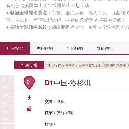
有机会与美国本土学生或国际生一起互动；
●
畅游全球知名景点：
白宫、金门大桥、渔人码头、九曲花
宫、自由钟、华盛顿纪念碑、林肯纪念堂等著名美国景点；
●
探访全球顶尖名校：
领略斯坦福大学、加州大学伯克利分
行程安排
费用说明
出团须知
签证信息
行程安排
注：行程仅供参考，具体根据实际航班时间和境外的
第1天
中国-洛杉矶
D1
D1
第2天
第3天
交通：
飞机
第4天
第5天
住宿：
友好家庭
第6天
行程：
第7天