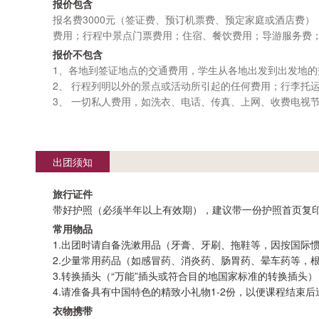
报价包含
报名费3000元（签证费、预订机票费、预定家庭或酒店费
费用；行程中景点门票费用；住宿、餐饮费用；导游服务费
报价不包含
1、各地到签证地点的交通费用，学生从各地出发到出发地的
2、 行程列明以外的景点或活动所引起的任何费用；行李托
3、 一切私人费用，如洗衣、电话、传真、上网、收费电视
出团须知
旅行证件
带好护照（必须半年以上有效期），建议带一份护照首页复
常用物品
1.出团时请自备洗漱用品（牙膏、牙刷、拖鞋等，因按国际
2.少量常用药品（如感冒药、消炎药、肠胃药、晕车药等，
3.转换插头（“万能”插头或符合目的地国家标准的转换插头）
4.请准备具有中国特色的精致小礼物1-2份，以便课程结束
衣物携带