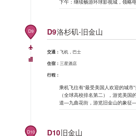
下午：继续畅游环球影视城，领略
洛杉矶-旧金山
D9
D9
交通：
飞机，巴士
住宿：
三星酒店
行程：
乘机飞往有“最受美国人欢迎的城市
（全球高校排名第二），游览美国
道—九曲花街，游览旧金山的象征
旧金山
D10
D10