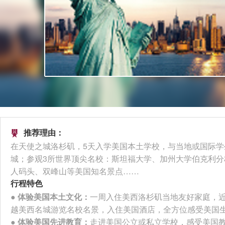
推荐理由：

在天使之城洛杉矶，5天入学美国本土学校，与当地或国际学
城；参观3所世界顶尖名校：斯坦福大学、加州大学伯克利
人码头、双峰山等美国知名景点……
行程特色
●
体验美国本土文化：
一周入住美西洛杉矶当地友好家庭，
越美西名城游览名校名景，入住美国酒店，全方位感受美国
●
体验美国先进教育：
走进美国公立或私立学校，感受美国