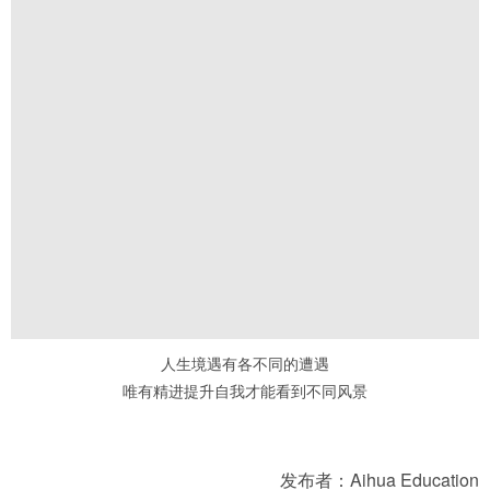
发布者：Aihua Education
最新新闻
爱我中华 | 爱华教育董事长张庆阔先生受邀参加国庆69周年招待会！
爱华教育2021级春季开学典礼隆重举行 万名师生线上线下共迎新学期